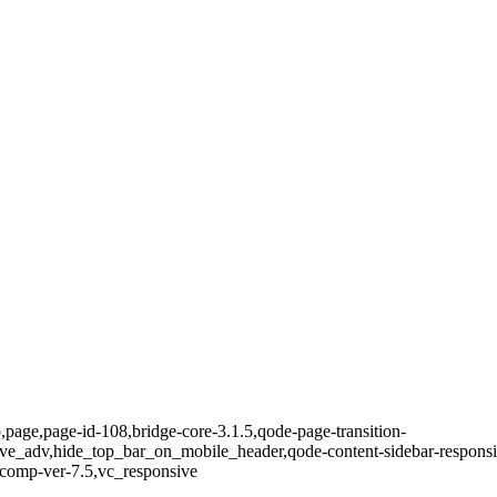
,page,page-id-108,bridge-core-3.1.5,qode-page-transition-
ve_adv,hide_top_bar_on_mobile_header,qode-content-sidebar-responsi
-comp-ver-7.5,vc_responsive