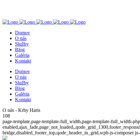
+421 905 412 216
Záborské 121, 082 53
Domov
O nás
Služby
Blog
Galéria
Kontakt
Domov
O nás
Služby
Blog
Galéria
Kontakt
O nás - Krby Haris
108
page-template,page-template-full_width,page-template-full_width-php
enabled,ajax_fade,page_not_loaded,,qode_grid_1300,footer_responsi
bridge,disabled_footer_top,qode_header_in_grid,wpb-js-composer js