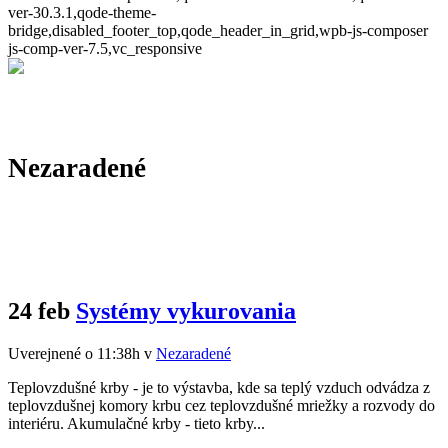
ver-30.3.1,qode-theme-
bridge,disabled_footer_top,qode_header_in_grid,wpb-js-composer
js-comp-ver-7.5,vc_responsive
Nezaradené
24 feb
Systémy vykurovania
Uverejnené o 11:38h
v
Nezaradené
Teplovzdušné krby - je to výstavba, kde sa teplý vzduch odvádza z
teplovzdušnej komory krbu cez teplovzdušné mriežky a rozvody do
interiéru. Akumulačné krby - tieto krby...