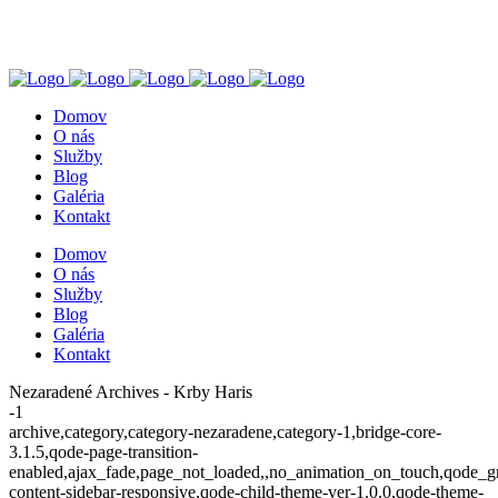
+421 905 412 216
Záborské 121, 082 53
Domov
O nás
Služby
Blog
Galéria
Kontakt
Domov
O nás
Služby
Blog
Galéria
Kontakt
Nezaradené Archives - Krby Haris
-1
archive,category,category-nezaradene,category-1,bridge-core-
3.1.5,qode-page-transition-
enabled,ajax_fade,page_not_loaded,,no_animation_on_touch,qode_g
content-sidebar-responsive,qode-child-theme-ver-1.0.0,qode-theme-